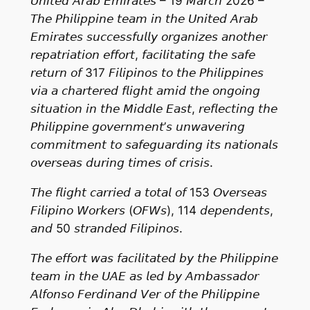
𝘜𝘯𝘪𝘵𝘦𝘥 𝘈𝘳𝘢𝘣 𝘌𝘮𝘪𝘳𝘢𝘵𝘦𝘴 – 19 𝘔𝘢𝘳𝘤𝘩 2026 –
𝘛𝘩𝘦 𝘗𝘩𝘪𝘭𝘪𝘱𝘱𝘪𝘯𝘦 𝘵𝘦𝘢𝘮 𝘪𝘯 𝘵𝘩𝘦 𝘜𝘯𝘪𝘵𝘦𝘥 𝘈𝘳𝘢𝘣
𝘌𝘮𝘪𝘳𝘢𝘵𝘦𝘴 𝘴𝘶𝘤𝘤𝘦𝘴𝘴𝘧𝘶𝘭𝘭𝘺 𝘰𝘳𝘨𝘢𝘯𝘪𝘻𝘦𝘴 𝘢𝘯𝘰𝘵𝘩𝘦𝘳
𝘳𝘦𝘱𝘢𝘵𝘳𝘪𝘢𝘵𝘪𝘰𝘯 𝘦𝘧𝘧𝘰𝘳𝘵, 𝘧𝘢𝘤𝘪𝘭𝘪𝘵𝘢𝘵𝘪𝘯𝘨 𝘵𝘩𝘦 𝘴𝘢𝘧𝘦
𝘳𝘦𝘵𝘶𝘳𝘯 𝘰𝘧 317 𝘍𝘪𝘭𝘪𝘱𝘪𝘯𝘰𝘴 𝘵𝘰 𝘵𝘩𝘦 𝘗𝘩𝘪𝘭𝘪𝘱𝘱𝘪𝘯𝘦𝘴
𝘷𝘪𝘢 𝘢 𝘤𝘩𝘢𝘳𝘵𝘦𝘳𝘦𝘥 𝘧𝘭𝘪𝘨𝘩𝘵 𝘢𝘮𝘪𝘥 𝘵𝘩𝘦 𝘰𝘯𝘨𝘰𝘪𝘯𝘨
𝘴𝘪𝘵𝘶𝘢𝘵𝘪𝘰𝘯 𝘪𝘯 𝘵𝘩𝘦 𝘔𝘪𝘥𝘥𝘭𝘦 𝘌𝘢𝘴𝘵, 𝘳𝘦𝘧𝘭𝘦𝘤𝘵𝘪𝘯𝘨 𝘵𝘩𝘦
𝘗𝘩𝘪𝘭𝘪𝘱𝘱𝘪𝘯𝘦 𝘨𝘰𝘷𝘦𝘳𝘯𝘮𝘦𝘯𝘵’𝘴 𝘶𝘯𝘸𝘢𝘷𝘦𝘳𝘪𝘯𝘨
𝘤𝘰𝘮𝘮𝘪𝘵𝘮𝘦𝘯𝘵 𝘵𝘰 𝘴𝘢𝘧𝘦𝘨𝘶𝘢𝘳𝘥𝘪𝘯𝘨 𝘪𝘵𝘴 𝘯𝘢𝘵𝘪𝘰𝘯𝘢𝘭𝘴
𝘰𝘷𝘦𝘳𝘴𝘦𝘢𝘴 𝘥𝘶𝘳𝘪𝘯𝘨 𝘵𝘪𝘮𝘦𝘴 𝘰𝘧 𝘤𝘳𝘪𝘴𝘪𝘴.
𝘛𝘩𝘦 𝘧𝘭𝘪𝘨𝘩𝘵 𝘤𝘢𝘳𝘳𝘪𝘦𝘥 𝘢 𝘵𝘰𝘵𝘢𝘭 𝘰𝘧 153 𝘖𝘷𝘦𝘳𝘴𝘦𝘢𝘴
𝘍𝘪𝘭𝘪𝘱𝘪𝘯𝘰 𝘞𝘰𝘳𝘬𝘦𝘳𝘴 (𝘖𝘍𝘞𝘴), 114 𝘥𝘦𝘱𝘦𝘯𝘥𝘦𝘯𝘵𝘴,
𝘢𝘯𝘥 50 𝘴𝘵𝘳𝘢𝘯𝘥𝘦𝘥 𝘍𝘪𝘭𝘪𝘱𝘪𝘯𝘰𝘴.
𝘛𝘩𝘦 𝘦𝘧𝘧𝘰𝘳𝘵 𝘸𝘢𝘴 𝘧𝘢𝘤𝘪𝘭𝘪𝘵𝘢𝘵𝘦𝘥 𝘣𝘺 𝘵𝘩𝘦 𝘗𝘩𝘪𝘭𝘪𝘱𝘱𝘪𝘯𝘦
𝘵𝘦𝘢𝘮 𝘪𝘯 𝘵𝘩𝘦 𝘜𝘈𝘌 𝘢𝘴 𝘭𝘦𝘥 𝘣𝘺 𝘈𝘮𝘣𝘢𝘴𝘴𝘢𝘥𝘰𝘳
𝘈𝘭𝘧𝘰𝘯𝘴𝘰 𝘍𝘦𝘳𝘥𝘪𝘯𝘢𝘯𝘥 𝘝𝘦𝘳 𝘰𝘧 𝘵𝘩𝘦 𝘗𝘩𝘪𝘭𝘪𝘱𝘱𝘪𝘯𝘦