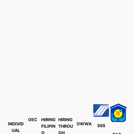
OEC
HIRING
HIRING
INDIVID
OWWA
SSS
FILIPIN
THROU
UAL
O
GH