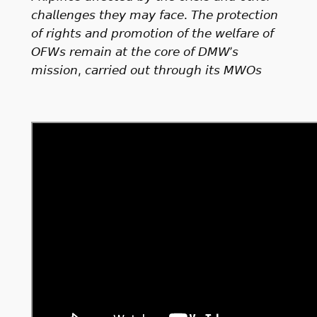
𝘤𝘩𝘢𝘭𝘭𝘦𝘯𝘨𝘦𝘴 𝘵𝘩𝘦𝘺 𝘮𝘢𝘺 𝘧𝘢𝘤𝘦. 𝘛𝘩𝘦 𝘱𝘳𝘰𝘵𝘦𝘤𝘵𝘪𝘰𝘯
𝘰𝘧 𝘳𝘪𝘨𝘩𝘵𝘴 𝘢𝘯𝘥 𝘱𝘳𝘰𝘮𝘰𝘵𝘪𝘰𝘯 𝘰𝘧 𝘵𝘩𝘦 𝘸𝘦𝘭𝘧𝘢𝘳𝘦 𝘰𝘧
𝘖𝘍𝘞𝘴 𝘳𝘦𝘮𝘢𝘪𝘯 𝘢𝘵 𝘵𝘩𝘦 𝘤𝘰𝘳𝘦 𝘰𝘧 𝘋𝘔𝘞’𝘴
𝘮𝘪𝘴𝘴𝘪𝘰𝘯, 𝘤𝘢𝘳𝘳𝘪𝘦𝘥 𝘰𝘶𝘵 𝘵𝘩𝘳𝘰𝘶𝘨𝘩 𝘪𝘵𝘴 𝘔𝘞𝘖𝘴