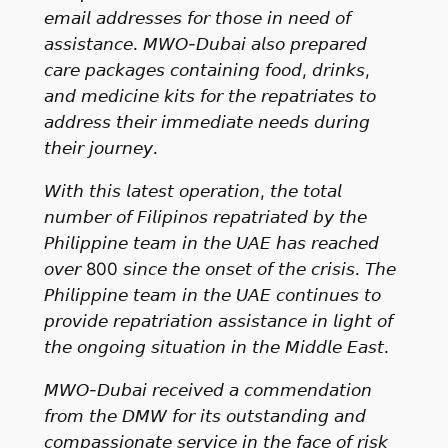
𝘦𝘮𝘢𝘪𝘭 𝘢𝘥𝘥𝘳𝘦𝘴𝘴𝘦𝘴 𝘧𝘰𝘳 𝘵𝘩𝘰𝘴𝘦 𝘪𝘯 𝘯𝘦𝘦𝘥 𝘰𝘧
𝘢𝘴𝘴𝘪𝘴𝘵𝘢𝘯𝘤𝘦. 𝘔𝘞𝘖-𝘋𝘶𝘣𝘢𝘪 𝘢𝘭𝘴𝘰 𝘱𝘳𝘦𝘱𝘢𝘳𝘦𝘥
𝘤𝘢𝘳𝘦 𝘱𝘢𝘤𝘬𝘢𝘨𝘦𝘴 𝘤𝘰𝘯𝘵𝘢𝘪𝘯𝘪𝘯𝘨 𝘧𝘰𝘰𝘥, 𝘥𝘳𝘪𝘯𝘬𝘴,
𝘢𝘯𝘥 𝘮𝘦𝘥𝘪𝘤𝘪𝘯𝘦 𝘬𝘪𝘵𝘴 𝘧𝘰𝘳 𝘵𝘩𝘦 𝘳𝘦𝘱𝘢𝘵𝘳𝘪𝘢𝘵𝘦𝘴 𝘵𝘰
𝘢𝘥𝘥𝘳𝘦𝘴𝘴 𝘵𝘩𝘦𝘪𝘳 𝘪𝘮𝘮𝘦𝘥𝘪𝘢𝘵𝘦 𝘯𝘦𝘦𝘥𝘴 𝘥𝘶𝘳𝘪𝘯𝘨
𝘵𝘩𝘦𝘪𝘳 𝘫𝘰𝘶𝘳𝘯𝘦𝘺.
𝘞𝘪𝘵𝘩 𝘵𝘩𝘪𝘴 𝘭𝘢𝘵𝘦𝘴𝘵 𝘰𝘱𝘦𝘳𝘢𝘵𝘪𝘰𝘯, 𝘵𝘩𝘦 𝘵𝘰𝘵𝘢𝘭
𝘯𝘶𝘮𝘣𝘦𝘳 𝘰𝘧 𝘍𝘪𝘭𝘪𝘱𝘪𝘯𝘰𝘴 𝘳𝘦𝘱𝘢𝘵𝘳𝘪𝘢𝘵𝘦𝘥 𝘣𝘺 𝘵𝘩𝘦
𝘗𝘩𝘪𝘭𝘪𝘱𝘱𝘪𝘯𝘦 𝘵𝘦𝘢𝘮 𝘪𝘯 𝘵𝘩𝘦 𝘜𝘈𝘌 𝘩𝘢𝘴 𝘳𝘦𝘢𝘤𝘩𝘦𝘥
𝘰𝘷𝘦𝘳 800 𝘴𝘪𝘯𝘤𝘦 𝘵𝘩𝘦 𝘰𝘯𝘴𝘦𝘵 𝘰𝘧 𝘵𝘩𝘦 𝘤𝘳𝘪𝘴𝘪𝘴. 𝘛𝘩𝘦
𝘗𝘩𝘪𝘭𝘪𝘱𝘱𝘪𝘯𝘦 𝘵𝘦𝘢𝘮 𝘪𝘯 𝘵𝘩𝘦 𝘜𝘈𝘌 𝘤𝘰𝘯𝘵𝘪𝘯𝘶𝘦𝘴 𝘵𝘰
𝘱𝘳𝘰𝘷𝘪𝘥𝘦 𝘳𝘦𝘱𝘢𝘵𝘳𝘪𝘢𝘵𝘪𝘰𝘯 𝘢𝘴𝘴𝘪𝘴𝘵𝘢𝘯𝘤𝘦 𝘪𝘯 𝘭𝘪𝘨𝘩𝘵 𝘰𝘧
𝘵𝘩𝘦 𝘰𝘯𝘨𝘰𝘪𝘯𝘨 𝘴𝘪𝘵𝘶𝘢𝘵𝘪𝘰𝘯 𝘪𝘯 𝘵𝘩𝘦 𝘔𝘪𝘥𝘥𝘭𝘦 𝘌𝘢𝘴𝘵.
𝘔𝘞𝘖-𝘋𝘶𝘣𝘢𝘪 𝘳𝘦𝘤𝘦𝘪𝘷𝘦𝘥 𝘢 𝘤𝘰𝘮𝘮𝘦𝘯𝘥𝘢𝘵𝘪𝘰𝘯
𝘧𝘳𝘰𝘮 𝘵𝘩𝘦 𝘋𝘔𝘞 𝘧𝘰𝘳 𝘪𝘵𝘴 𝘰𝘶𝘵𝘴𝘵𝘢𝘯𝘥𝘪𝘯𝘨 𝘢𝘯𝘥
𝘤𝘰𝘮𝘱𝘢𝘴𝘴𝘪𝘰𝘯𝘢𝘵𝘦 𝘴𝘦𝘳𝘷𝘪𝘤𝘦 𝘪𝘯 𝘵𝘩𝘦 𝘧𝘢𝘤𝘦 𝘰𝘧 𝘳𝘪𝘴𝘬