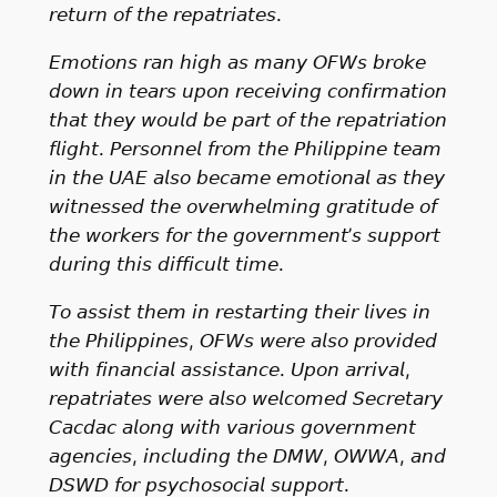
𝘳𝘦𝘵𝘶𝘳𝘯 𝘰𝘧 𝘵𝘩𝘦 𝘳𝘦𝘱𝘢𝘵𝘳𝘪𝘢𝘵𝘦𝘴.
𝘌𝘮𝘰𝘵𝘪𝘰𝘯𝘴 𝘳𝘢𝘯 𝘩𝘪𝘨𝘩 𝘢𝘴 𝘮𝘢𝘯𝘺 𝘖𝘍𝘞𝘴 𝘣𝘳𝘰𝘬𝘦
𝘥𝘰𝘸𝘯 𝘪𝘯 𝘵𝘦𝘢𝘳𝘴 𝘶𝘱𝘰𝘯 𝘳𝘦𝘤𝘦𝘪𝘷𝘪𝘯𝘨 𝘤𝘰𝘯𝘧𝘪𝘳𝘮𝘢𝘵𝘪𝘰𝘯
𝘵𝘩𝘢𝘵 𝘵𝘩𝘦𝘺 𝘸𝘰𝘶𝘭𝘥 𝘣𝘦 𝘱𝘢𝘳𝘵 𝘰𝘧 𝘵𝘩𝘦 𝘳𝘦𝘱𝘢𝘵𝘳𝘪𝘢𝘵𝘪𝘰𝘯
𝘧𝘭𝘪𝘨𝘩𝘵. 𝘗𝘦𝘳𝘴𝘰𝘯𝘯𝘦𝘭 𝘧𝘳𝘰𝘮 𝘵𝘩𝘦 𝘗𝘩𝘪𝘭𝘪𝘱𝘱𝘪𝘯𝘦 𝘵𝘦𝘢𝘮
𝘪𝘯 𝘵𝘩𝘦 𝘜𝘈𝘌 𝘢𝘭𝘴𝘰 𝘣𝘦𝘤𝘢𝘮𝘦 𝘦𝘮𝘰𝘵𝘪𝘰𝘯𝘢𝘭 𝘢𝘴 𝘵𝘩𝘦𝘺
𝘸𝘪𝘵𝘯𝘦𝘴𝘴𝘦𝘥 𝘵𝘩𝘦 𝘰𝘷𝘦𝘳𝘸𝘩𝘦𝘭𝘮𝘪𝘯𝘨 𝘨𝘳𝘢𝘵𝘪𝘵𝘶𝘥𝘦 𝘰𝘧
𝘵𝘩𝘦 𝘸𝘰𝘳𝘬𝘦𝘳𝘴 𝘧𝘰𝘳 𝘵𝘩𝘦 𝘨𝘰𝘷𝘦𝘳𝘯𝘮𝘦𝘯𝘵’𝘴 𝘴𝘶𝘱𝘱𝘰𝘳𝘵
𝘥𝘶𝘳𝘪𝘯𝘨 𝘵𝘩𝘪𝘴 𝘥𝘪𝘧𝘧𝘪𝘤𝘶𝘭𝘵 𝘵𝘪𝘮𝘦.
𝘛𝘰 𝘢𝘴𝘴𝘪𝘴𝘵 𝘵𝘩𝘦𝘮 𝘪𝘯 𝘳𝘦𝘴𝘵𝘢𝘳𝘵𝘪𝘯𝘨 𝘵𝘩𝘦𝘪𝘳 𝘭𝘪𝘷𝘦𝘴 𝘪𝘯
𝘵𝘩𝘦 𝘗𝘩𝘪𝘭𝘪𝘱𝘱𝘪𝘯𝘦𝘴, 𝘖𝘍𝘞𝘴 𝘸𝘦𝘳𝘦 𝘢𝘭𝘴𝘰 𝘱𝘳𝘰𝘷𝘪𝘥𝘦𝘥
𝘸𝘪𝘵𝘩 𝘧𝘪𝘯𝘢𝘯𝘤𝘪𝘢𝘭 𝘢𝘴𝘴𝘪𝘴𝘵𝘢𝘯𝘤𝘦. 𝘜𝘱𝘰𝘯 𝘢𝘳𝘳𝘪𝘷𝘢𝘭,
𝘳𝘦𝘱𝘢𝘵𝘳𝘪𝘢𝘵𝘦𝘴 𝘸𝘦𝘳𝘦 𝘢𝘭𝘴𝘰 𝘸𝘦𝘭𝘤𝘰𝘮𝘦𝘥 𝘚𝘦𝘤𝘳𝘦𝘵𝘢𝘳𝘺
𝘊𝘢𝘤𝘥𝘢𝘤 𝘢𝘭𝘰𝘯𝘨 𝘸𝘪𝘵𝘩 𝘷𝘢𝘳𝘪𝘰𝘶𝘴 𝘨𝘰𝘷𝘦𝘳𝘯𝘮𝘦𝘯𝘵
𝘢𝘨𝘦𝘯𝘤𝘪𝘦𝘴, 𝘪𝘯𝘤𝘭𝘶𝘥𝘪𝘯𝘨 𝘵𝘩𝘦 𝘋𝘔𝘞, 𝘖𝘞𝘞𝘈, 𝘢𝘯𝘥
𝘋𝘚𝘞𝘋 𝘧𝘰𝘳 𝘱𝘴𝘺𝘤𝘩𝘰𝘴𝘰𝘤𝘪𝘢𝘭 𝘴𝘶𝘱𝘱𝘰𝘳𝘵.