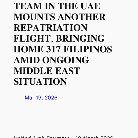
𝐓𝐄𝐀𝐌 𝐈𝐍 𝐓𝐇𝐄 𝐔𝐀𝐄
𝐌𝐎𝐔𝐍𝐓𝐒 𝐀𝐍𝐎𝐓𝐇𝐄𝐑
𝐑𝐄𝐏𝐀𝐓𝐑𝐈𝐀𝐓𝐈𝐎𝐍
𝐅𝐋𝐈𝐆𝐇𝐓, 𝐁𝐑𝐈𝐍𝐆𝐈𝐍𝐆
𝐇𝐎𝐌𝐄 𝟑𝟏𝟕 𝐅𝐈𝐋𝐈𝐏𝐈𝐍𝐎𝐒
𝐀𝐌𝐈𝐃 𝐎𝐍𝐆𝐎𝐈𝐍𝐆
𝐌𝐈𝐃𝐃𝐋𝐄 𝐄𝐀𝐒𝐓
𝐒𝐈𝐓𝐔𝐀𝐓𝐈𝐎𝐍
Mar 19, 2026