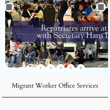
1
2
3
4
5
6
Migrant Worker Office Services