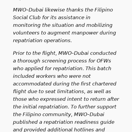
𝘔𝘞𝘖-𝘋𝘶𝘣𝘢𝘪 𝘭𝘪𝘬𝘦𝘸𝘪𝘴𝘦 𝘵𝘩𝘢𝘯𝘬𝘴 𝘵𝘩𝘦 𝘍𝘪𝘭𝘪𝘱𝘪𝘯𝘰
𝘚𝘰𝘤𝘪𝘢𝘭 𝘊𝘭𝘶𝘣 𝘧𝘰𝘳 𝘪𝘵𝘴 𝘢𝘴𝘴𝘪𝘴𝘵𝘢𝘯𝘤𝘦 𝘪𝘯
𝘮𝘰𝘯𝘪𝘵𝘰𝘳𝘪𝘯𝘨 𝘵𝘩𝘦 𝘴𝘪𝘵𝘶𝘢𝘵𝘪𝘰𝘯 𝘢𝘯𝘥 𝘮𝘰𝘣𝘪𝘭𝘪𝘻𝘪𝘯𝘨
𝘷𝘰𝘭𝘶𝘯𝘵𝘦𝘦𝘳𝘴 𝘵𝘰 𝘢𝘶𝘨𝘮𝘦𝘯𝘵 𝘮𝘢𝘯𝘱𝘰𝘸𝘦𝘳 𝘥𝘶𝘳𝘪𝘯𝘨
𝘳𝘦𝘱𝘢𝘵𝘳𝘪𝘢𝘵𝘪𝘰𝘯 𝘰𝘱𝘦𝘳𝘢𝘵𝘪𝘰𝘯𝘴.
𝘗𝘳𝘪𝘰𝘳 𝘵𝘰 𝘵𝘩𝘦 𝘧𝘭𝘪𝘨𝘩𝘵, 𝘔𝘞𝘖-𝘋𝘶𝘣𝘢𝘪 𝘤𝘰𝘯𝘥𝘶𝘤𝘵𝘦𝘥
𝘢 𝘵𝘩𝘰𝘳𝘰𝘶𝘨𝘩 𝘴𝘤𝘳𝘦𝘦𝘯𝘪𝘯𝘨 𝘱𝘳𝘰𝘤𝘦𝘴𝘴 𝘧𝘰𝘳 𝘖𝘍𝘞𝘴
𝘸𝘩𝘰 𝘢𝘱𝘱𝘭𝘪𝘦𝘥 𝘧𝘰𝘳 𝘳𝘦𝘱𝘢𝘵𝘳𝘪𝘢𝘵𝘪𝘰𝘯. 𝘛𝘩𝘪𝘴 𝘣𝘢𝘵𝘤𝘩
𝘪𝘯𝘤𝘭𝘶𝘥𝘦𝘥 𝘸𝘰𝘳𝘬𝘦𝘳𝘴 𝘸𝘩𝘰 𝘸𝘦𝘳𝘦 𝘯𝘰𝘵
𝘢𝘤𝘤𝘰𝘮𝘮𝘰𝘥𝘢𝘵𝘦𝘥 𝘥𝘶𝘳𝘪𝘯𝘨 𝘵𝘩𝘦 𝘧𝘪𝘳𝘴𝘵 𝘤𝘩𝘢𝘳𝘵𝘦𝘳𝘦𝘥
𝘧𝘭𝘪𝘨𝘩𝘵 𝘥𝘶𝘦 𝘵𝘰 𝘴𝘦𝘢𝘵 𝘭𝘪𝘮𝘪𝘵𝘢𝘵𝘪𝘰𝘯𝘴, 𝘢𝘴 𝘸𝘦𝘭𝘭 𝘢𝘴
𝘵𝘩𝘰𝘴𝘦 𝘸𝘩𝘰 𝘦𝘹𝘱𝘳𝘦𝘴𝘴𝘦𝘥 𝘪𝘯𝘵𝘦𝘯𝘵 𝘵𝘰 𝘳𝘦𝘵𝘶𝘳𝘯 𝘢𝘧𝘵𝘦𝘳
𝘵𝘩𝘦 𝘪𝘯𝘪𝘵𝘪𝘢𝘭 𝘳𝘦𝘱𝘢𝘵𝘳𝘪𝘢𝘵𝘪𝘰𝘯. 𝘛𝘰 𝘧𝘶𝘳𝘵𝘩𝘦𝘳 𝘴𝘶𝘱𝘱𝘰𝘳𝘵
𝘵𝘩𝘦 𝘍𝘪𝘭𝘪𝘱𝘪𝘯𝘰 𝘤𝘰𝘮𝘮𝘶𝘯𝘪𝘵𝘺, 𝘔𝘞𝘖-𝘋𝘶𝘣𝘢𝘪
𝘱𝘶𝘣𝘭𝘪𝘴𝘩𝘦𝘥 𝘢 𝘳𝘦𝘱𝘢𝘵𝘳𝘪𝘢𝘵𝘪𝘰𝘯 𝘳𝘦𝘢𝘥𝘪𝘯𝘦𝘴𝘴 𝘨𝘶𝘪𝘥𝘦
𝘢𝘯𝘥 𝘱𝘳𝘰𝘷𝘪𝘥𝘦𝘥 𝘢𝘥𝘥𝘪𝘵𝘪𝘰𝘯𝘢𝘭 𝘩𝘰𝘵𝘭𝘪𝘯𝘦𝘴 𝘢𝘯𝘥