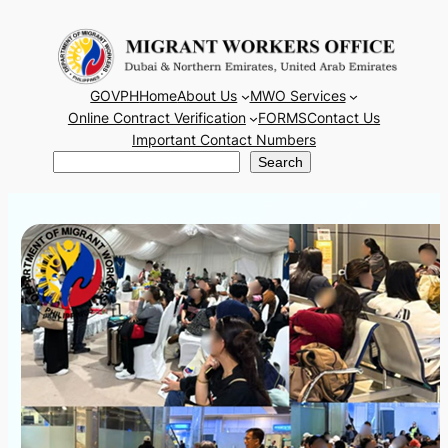
Skip
to
content
GOVPH
Home
About Us
MWO Services
Online Contract Verification
FORMS
Contact Us
Important Contact Numbers
Search
Search