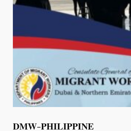
𝐃𝐌𝐖-𝐏𝐇𝐈𝐋𝐈𝐏𝐏𝐈𝐍𝐄