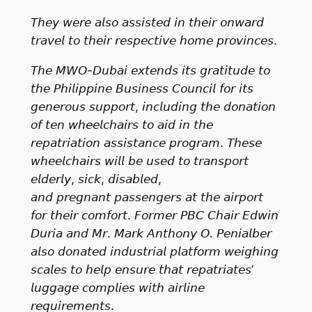
𝘛𝘩𝘦𝘺 𝘸𝘦𝘳𝘦 𝘢𝘭𝘴𝘰 𝘢𝘴𝘴𝘪𝘴𝘵𝘦𝘥 𝘪𝘯 𝘵𝘩𝘦𝘪𝘳 𝘰𝘯𝘸𝘢𝘳𝘥
𝘵𝘳𝘢𝘷𝘦𝘭 𝘵𝘰 𝘵𝘩𝘦𝘪𝘳 𝘳𝘦𝘴𝘱𝘦𝘤𝘵𝘪𝘷𝘦 𝘩𝘰𝘮𝘦 𝘱𝘳𝘰𝘷𝘪𝘯𝘤𝘦𝘴.
𝘛𝘩𝘦 𝘔𝘞𝘖-𝘋𝘶𝘣𝘢𝘪 𝘦𝘹𝘵𝘦𝘯𝘥𝘴 𝘪𝘵𝘴 𝘨𝘳𝘢𝘵𝘪𝘵𝘶𝘥𝘦 𝘵𝘰
𝘵𝘩𝘦 𝘗𝘩𝘪𝘭𝘪𝘱𝘱𝘪𝘯𝘦 𝘉𝘶𝘴𝘪𝘯𝘦𝘴𝘴 𝘊𝘰𝘶𝘯𝘤𝘪𝘭 𝘧𝘰𝘳 𝘪𝘵𝘴
𝘨𝘦𝘯𝘦𝘳𝘰𝘶𝘴 𝘴𝘶𝘱𝘱𝘰𝘳𝘵, 𝘪𝘯𝘤𝘭𝘶𝘥𝘪𝘯𝘨 𝘵𝘩𝘦 𝘥𝘰𝘯𝘢𝘵𝘪𝘰𝘯
𝘰𝘧 𝘵𝘦𝘯 𝘸𝘩𝘦𝘦𝘭𝘤𝘩𝘢𝘪𝘳𝘴 𝘵𝘰 𝘢𝘪𝘥 𝘪𝘯 𝘵𝘩𝘦
𝘳𝘦𝘱𝘢𝘵𝘳𝘪𝘢𝘵𝘪𝘰𝘯 𝘢𝘴𝘴𝘪𝘴𝘵𝘢𝘯𝘤𝘦 𝘱𝘳𝘰𝘨𝘳𝘢𝘮. 𝘛𝘩𝘦𝘴𝘦
𝘸𝘩𝘦𝘦𝘭𝘤𝘩𝘢𝘪𝘳𝘴 𝘸𝘪𝘭𝘭 𝘣𝘦 𝘶𝘴𝘦𝘥 𝘵𝘰 𝘵𝘳𝘢𝘯𝘴𝘱𝘰𝘳𝘵
𝘦𝘭𝘥𝘦𝘳𝘭𝘺, 𝘴𝘪𝘤𝘬, 𝘥𝘪𝘴𝘢𝘣𝘭𝘦𝘥,
𝘢𝘯𝘥 𝘱𝘳𝘦𝘨𝘯𝘢𝘯𝘵 𝘱𝘢𝘴𝘴𝘦𝘯𝘨𝘦𝘳𝘴 𝘢𝘵 𝘵𝘩𝘦 𝘢𝘪𝘳𝘱𝘰𝘳𝘵
𝘧𝘰𝘳 𝘵𝘩𝘦𝘪𝘳 𝘤𝘰𝘮𝘧𝘰𝘳𝘵. 𝘍𝘰𝘳𝘮𝘦𝘳 𝘗𝘉𝘊 𝘊𝘩𝘢𝘪𝘳 𝘌𝘥𝘸𝘪𝘯
𝘋𝘶𝘳𝘪𝘢 𝘢𝘯𝘥 𝘔𝘳. 𝘔𝘢𝘳𝘬 𝘈𝘯𝘵𝘩𝘰𝘯𝘺 𝘖. 𝘗𝘦𝘯𝘪𝘢𝘭𝘣𝘦𝘳
𝘢𝘭𝘴𝘰 𝘥𝘰𝘯𝘢𝘵𝘦𝘥 𝘪𝘯𝘥𝘶𝘴𝘵𝘳𝘪𝘢𝘭 𝘱𝘭𝘢𝘵𝘧𝘰𝘳𝘮 𝘸𝘦𝘪𝘨𝘩𝘪𝘯𝘨
𝘴𝘤𝘢𝘭𝘦𝘴 𝘵𝘰 𝘩𝘦𝘭𝘱 𝘦𝘯𝘴𝘶𝘳𝘦 𝘵𝘩𝘢𝘵 𝘳𝘦𝘱𝘢𝘵𝘳𝘪𝘢𝘵𝘦𝘴’
𝘭𝘶𝘨𝘨𝘢𝘨𝘦 𝘤𝘰𝘮𝘱𝘭𝘪𝘦𝘴 𝘸𝘪𝘵𝘩 𝘢𝘪𝘳𝘭𝘪𝘯𝘦
𝘳𝘦𝘲𝘶𝘪𝘳𝘦𝘮𝘦𝘯𝘵𝘴.