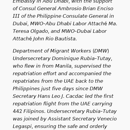
𝘌𝘮𝘣𝘢𝘴𝘴𝘺 𝘪𝘯 𝘈𝘣𝘶 𝘋𝘩𝘢𝘣𝘪, 𝘸𝘪𝘵𝘩 𝘵𝘩𝘦 𝘴𝘶𝘱𝘱𝘰𝘳𝘵
𝘰𝘧 𝘊𝘰𝘯𝘴𝘶𝘭 𝘎𝘦𝘯𝘦𝘳𝘢𝘭 𝘈𝘮𝘣𝘳𝘰𝘴𝘪𝘰 𝘉𝘳𝘪𝘢𝘯 𝘌𝘯𝘤𝘪𝘴𝘰
𝘐𝘐𝘐 𝘰𝘧 𝘵𝘩𝘦 𝘗𝘩𝘪𝘭𝘪𝘱𝘱𝘪𝘯𝘦 𝘊𝘰𝘯𝘴𝘶𝘭𝘢𝘵𝘦 𝘎𝘦𝘯𝘦𝘳𝘢𝘭 𝘪𝘯
𝘋𝘶𝘣𝘢𝘪, 𝘔𝘞𝘖-𝘈𝘣𝘶 𝘋𝘩𝘢𝘣𝘪 𝘓𝘢𝘣𝘰𝘳 𝘈𝘵𝘵𝘢𝘤𝘩é 𝘔𝘢.
𝘛𝘦𝘳𝘦𝘴𝘢 𝘖𝘭𝘨𝘢𝘥𝘰, 𝘢𝘯𝘥 𝘔𝘞𝘖-𝘋𝘶𝘣𝘢𝘪 𝘓𝘢𝘣𝘰𝘳
𝘈𝘵𝘵𝘢𝘤𝘩é 𝘑𝘰𝘩𝘯 𝘙𝘪𝘰 𝘉𝘢𝘶𝘵𝘪𝘴𝘵𝘢.
𝘋𝘦𝘱𝘢𝘳𝘵𝘮𝘦𝘯𝘵 𝘰𝘧 𝘔𝘪𝘨𝘳𝘢𝘯𝘵 𝘞𝘰𝘳𝘬𝘦𝘳𝘴 (𝘋𝘔𝘞)
𝘜𝘯𝘥𝘦𝘳𝘴𝘦𝘤𝘳𝘦𝘵𝘢𝘳𝘺 𝘋𝘰𝘮𝘪𝘯𝘪𝘲𝘶𝘦 𝘙𝘶𝘣𝘪𝘢-𝘛𝘶𝘵𝘢𝘺,
𝘸𝘩𝘰 𝘧𝘭𝘦𝘸 𝘪𝘯 𝘧𝘳𝘰𝘮 𝘔𝘢𝘯𝘪𝘭𝘢, 𝘴𝘶𝘱𝘦𝘳𝘷𝘪𝘴𝘦𝘥 𝘵𝘩𝘦
𝘳𝘦𝘱𝘢𝘵𝘳𝘪𝘢𝘵𝘪𝘰𝘯 𝘦𝘧𝘧𝘰𝘳𝘵 𝘢𝘯𝘥 𝘢𝘤𝘤𝘰𝘮𝘱𝘢𝘯𝘪𝘦𝘥 𝘵𝘩𝘦
𝘳𝘦𝘱𝘢𝘵𝘳𝘪𝘢𝘵𝘦𝘴 𝘧𝘳𝘰𝘮 𝘵𝘩𝘦 𝘜𝘈𝘌 𝘣𝘢𝘤𝘬 𝘵𝘰 𝘵𝘩𝘦
𝘗𝘩𝘪𝘭𝘪𝘱𝘱𝘪𝘯𝘦𝘴 𝘫𝘶𝘴𝘵 𝘧𝘪𝘷𝘦 𝘥𝘢𝘺𝘴 𝘴𝘪𝘯𝘤𝘦 𝘋𝘔𝘞
𝘚𝘦𝘤𝘳𝘦𝘵𝘢𝘳𝘺 𝘏𝘢𝘯𝘴 𝘓𝘦𝘰 𝘑. 𝘊𝘢𝘤𝘥𝘢𝘤 𝘭𝘦𝘥 𝘵𝘩𝘦 𝘧𝘪𝘳𝘴𝘵
𝘳𝘦𝘱𝘢𝘵𝘳𝘪𝘢𝘵𝘪𝘰𝘯 𝘧𝘭𝘪𝘨𝘩𝘵 𝘧𝘳𝘰𝘮 𝘵𝘩𝘦 𝘜𝘈𝘌 𝘤𝘢𝘳𝘳𝘺𝘪𝘯𝘨
442 𝘍𝘪𝘭𝘪𝘱𝘪𝘯𝘰𝘴. 𝘜𝘯𝘥𝘦𝘳𝘴𝘦𝘤𝘳𝘦𝘵𝘢𝘳𝘺 𝘙𝘶𝘣𝘪𝘢-𝘛𝘶𝘵𝘢𝘺
𝘸𝘢𝘴 𝘫𝘰𝘪𝘯𝘦𝘥 𝘣𝘺 𝘈𝘴𝘴𝘪𝘴𝘵𝘢𝘯𝘵 𝘚𝘦𝘤𝘳𝘦𝘵𝘢𝘳𝘺 𝘝𝘦𝘯𝘦𝘤𝘪𝘰
𝘓𝘦𝘨𝘢𝘴𝘱𝘪, 𝘦𝘯𝘴𝘶𝘳𝘪𝘯𝘨 𝘵𝘩𝘦 𝘴𝘢𝘧𝘦 𝘢𝘯𝘥 𝘰𝘳𝘥𝘦𝘳𝘭𝘺