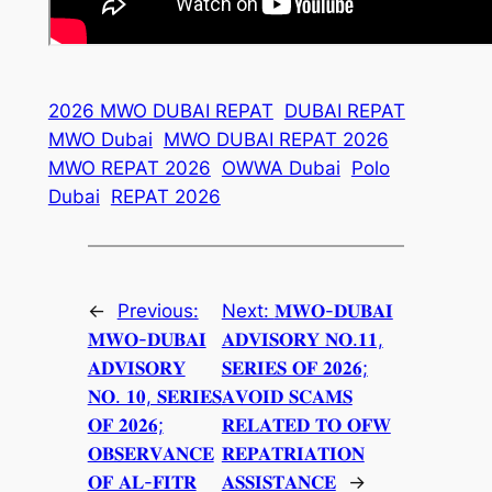
2026 MWO DUBAI REPAT
DUBAI REPAT
MWO Dubai
MWO DUBAI REPAT 2026
MWO REPAT 2026
OWWA Dubai
Polo
Dubai
REPAT 2026
←
Previous:
Next:
𝐌𝐖𝐎-𝐃𝐔𝐁𝐀𝐈
𝐌𝐖𝐎-𝐃𝐔𝐁𝐀𝐈
𝐀𝐃𝐕𝐈𝐒𝐎𝐑𝐘 𝐍𝐎.𝟏𝟏,
𝐀𝐃𝐕𝐈𝐒𝐎𝐑𝐘
𝐒𝐄𝐑𝐈𝐄𝐒 𝐎𝐅 𝟐𝟎𝟐𝟔;
𝐍𝐎. 𝟏𝟎, 𝐒𝐄𝐑𝐈𝐄𝐒
𝐀𝐕𝐎𝐈𝐃 𝐒𝐂𝐀𝐌𝐒
𝐎𝐅 𝟐𝟎𝟐𝟔;
𝐑𝐄𝐋𝐀𝐓𝐄𝐃 𝐓𝐎 𝐎𝐅𝐖
𝐎𝐁𝐒𝐄𝐑𝐕𝐀𝐍𝐂𝐄
𝐑𝐄𝐏𝐀𝐓𝐑𝐈𝐀𝐓𝐈𝐎𝐍
𝐎𝐅 𝐀𝐋-𝐅𝐈𝐓𝐑
𝐀𝐒𝐒𝐈𝐒𝐓𝐀𝐍𝐂𝐄
→